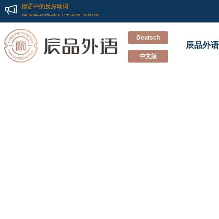
德语的特点
德语中的反身动词
德语欧标歌德A1证书备考指南
记一次别开生面的德语兴趣班双“旦”Party
Deutsch
新德福考试怎样准备？辰品外语来教你
辰品外语
不“德”不“福”！辰品外语多名学员德福考试斩获高分！！
中文版
德语小白到德福高分的经验分享
重新认识德国留学和德语学习
德语培训班里会教你的那些事
学习德语的有效方法
德语的特点
德语中的反身动词
德语欧标歌德A1证书备考指南
记一次别开生面的德语兴趣班双“旦”Party
新德福考试怎样准备？辰品外语来教你
不“德”不“福”！辰品外语多名学员德福考试斩获高分！！
德语小白到德福高分的经验分享
重新认识德国留学和德语学习
德语培训班里会教你的那些事