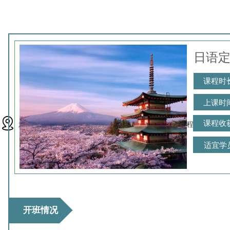
日语
课程时
上课时
课程收
您现在的位置：
首页
亚语课程
日语定制课程
>>
>>
适宜学
开班情况