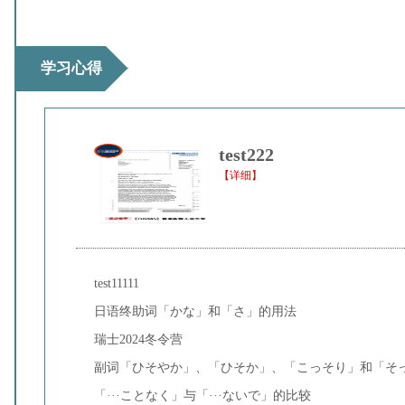
学习心得
test222
【详细】
test11111
日语终助词「かな」和「さ」的用法
瑞士2024冬令营
副词「ひそやか」、「ひそか」、「こっそり」和「そ
「···ことなく」与「···ないで」的比较