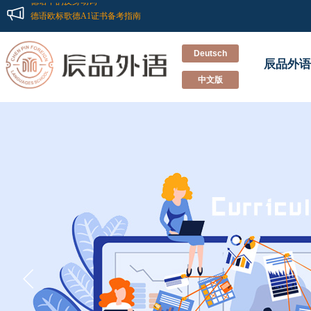
德语中的反身动词
德语欧标歌德A1证书备考指南
记一次别开生面的德语兴趣班双“旦”Party
新德福考试怎样准备？辰品外语来教你
Deutsch
辰品外语
不“德”不“福”！辰品外语多名学员德福考试斩获高分！！
中文版
德语小白到德福高分的经验分享
重新认识德国留学和德语学习
德语培训班里会教你的那些事
学习德语的有效方法
德语的特点
德语中的反身动词
德语欧标歌德A1证书备考指南
记一次别开生面的德语兴趣班双“旦”Party
新德福考试怎样准备？辰品外语来教你
不“德”不“福”！辰品外语多名学员德福考试斩获高分！！
德语小白到德福高分的经验分享
重新认识德国留学和德语学习
德语培训班里会教你的那些事