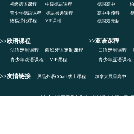
初级德语课程
中级德语课程
德国高中
柏
青少年德语课程
德语兴趣课程
高中生预科
德福强化课程
VIP课程
德国双元制
>>亚语课程
>>欧语课程
法语定制课程
西班牙语定制课程
日语定制课程
青少年欧语课程
VIP课程
青少年亚语课程
>>友情链接
辰品外语CCtalk线上课程
加拿大晨星高中
成都市武侯区辰品文化艺术培训学校有限公司
©right2012-2018:
蜀
办学许可证号：
教民251010770001889
成都市武侯区辰品文化艺术培训学校有限公司
法律顾问：
王春林 律师（四川准达律师事务所）
​成都大花猫网络科技有限公司
提供网络技术支持