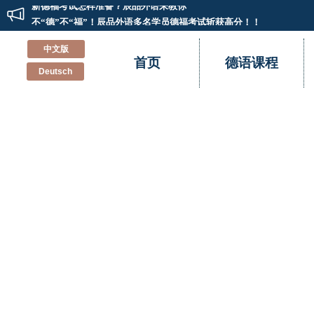
新德福考试怎样准备？辰品外语来教你
不“德”不“福”！辰品外语多名学员德福考试斩获高分！！
德语小白到德福高分的经验分享
中文版
首页
德语课程
重新认识德国留学和德语学习
Deutsch
德语培训班里会教你的那些事
学习德语的有效方法
德语的特点
德语中的反身动词
德语欧标歌德A1证书备考指南
记一次别开生面的德语兴趣班双“旦”Party
新德福考试怎样准备？辰品外语来教你
不“德”不“福”！辰品外语多名学员德福考试斩获高分！！
德语小白到德福高分的经验分享
重新认识德国留学和德语学习
德语培训班里会教你的那些事