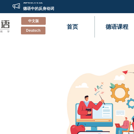
德语的特点
德语中的反身动词
德语欧标歌德A1证书备考指南
中文版
记一次别开生面的德语兴趣班双“旦”Party
首页
德语课程
新德福考试怎样准备？辰品外语来教你
Deutsch
不“德”不“福”！辰品外语多名学员德福考试斩获高分！！
德语小白到德福高分的经验分享
重新认识德国留学和德语学习
德语培训班里会教你的那些事
学习德语的有效方法
德语的特点
德语中的反身动词
德语欧标歌德A1证书备考指南
记一次别开生面的德语兴趣班双“旦”Party
新德福考试怎样准备？辰品外语来教你
不“德”不“福”！辰品外语多名学员德福考试斩获高分！！
德语小白到德福高分的经验分享
重新认识德国留学和德语学习
德语培训班里会教你的那些事