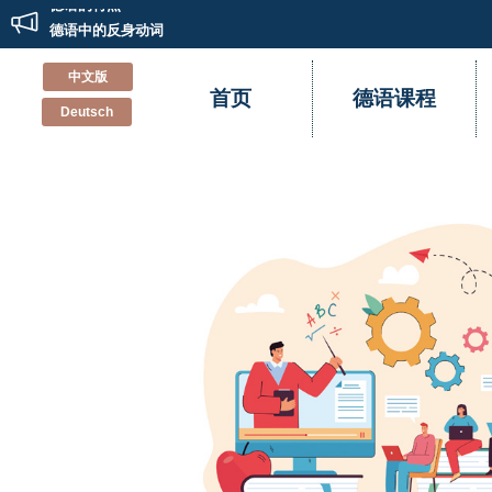
德语的特点
德语中的反身动词
德语欧标歌德A1证书备考指南
中文版
记一次别开生面的德语兴趣班双“旦”Party
首页
德语课程
Deutsch
新德福考试怎样准备？辰品外语来教你
不“德”不“福”！辰品外语多名学员德福考试斩获高分！！
德语小白到德福高分的经验分享
重新认识德国留学和德语学习
德语培训班里会教你的那些事
学习德语的有效方法
德语的特点
德语中的反身动词
德语欧标歌德A1证书备考指南
记一次别开生面的德语兴趣班双“旦”Party
新德福考试怎样准备？辰品外语来教你
不“德”不“福”！辰品外语多名学员德福考试斩获高分！！
德语小白到德福高分的经验分享
重新认识德国留学和德语学习
德语培训班里会教你的那些事