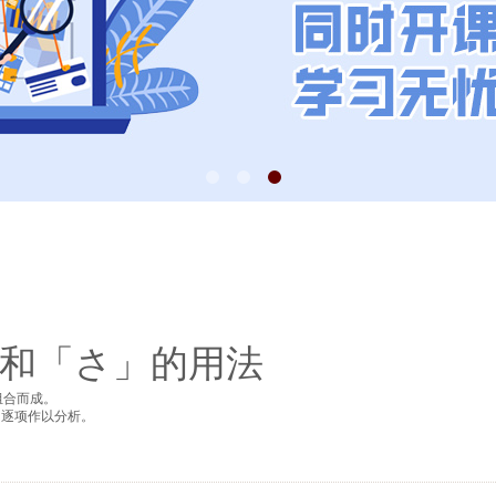
和「さ」的用法
组合而成。
，逐项作以分析。