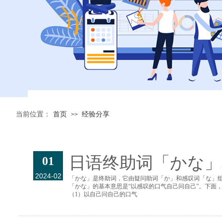
首页
经验分享
当前位置：
>>
日语终助词「かな」
01
2024-02
「かな」是终助词，它由疑问助词「か」和感叹词「な」
「かな」的基本意思是“以感叹的口气自己问自己”。下面
（1）以自己问自己的口气