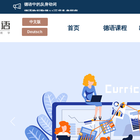
德语中的反身动词
德语欧标歌德A1证书备考指南
记一次别开生面的德语兴趣班双“旦”Party
中文版
新德福考试怎样准备？辰品外语来教你
首页
德语课程
Deutsch
不“德”不“福”！辰品外语多名学员德福考试斩获高分！！
德语小白到德福高分的经验分享
重新认识德国留学和德语学习
德语培训班里会教你的那些事
学习德语的有效方法
德语的特点
德语中的反身动词
德语欧标歌德A1证书备考指南
记一次别开生面的德语兴趣班双“旦”Party
新德福考试怎样准备？辰品外语来教你
不“德”不“福”！辰品外语多名学员德福考试斩获高分！！
德语小白到德福高分的经验分享
重新认识德国留学和德语学习
德语培训班里会教你的那些事