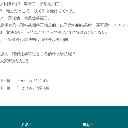
／刚要出门，客来了，所以迟到了。
2
，
頼んだところ、快く引き受けてくれた。
／一拜托他，就欣然答应了。
后项表示与预料或期待正相反的、出乎意料的结果时，还可用
“···たと
3
，
文法をいくら読んだところでそれだけでは役に立たない。
／不管读多少语法书仅那样是没有用的。
那么，我们还学习过ところ的什么语法呢？
大家都来说说把
上一篇：
「つい」与「知らず知......
下一篇：
「…かける」的语法解......
姓名
*
电话
*