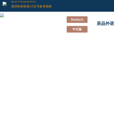
德语中的反身动词
德语欧标歌德A1证书备考指南
记一次别开生面的德语兴趣班双“旦”Party
新德福考试怎样准备？辰品外语来教你
Deutsch
辰品外语
不“德”不“福”！辰品外语多名学员德福考试斩获高分！！
中文版
德语小白到德福高分的经验分享
重新认识德国留学和德语学习
德语培训班里会教你的那些事
学习德语的有效方法
德语的特点
德语中的反身动词
德语欧标歌德A1证书备考指南
记一次别开生面的德语兴趣班双“旦”Party
新德福考试怎样准备？辰品外语来教你
不“德”不“福”！辰品外语多名学员德福考试斩获高分！！
德语小白到德福高分的经验分享
重新认识德国留学和德语学习
德语培训班里会教你的那些事