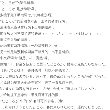
“ところが”
的语法解释
“ところが”是接续助词，
多接于完了助动词“た”的终止形后。
“ところが”的前项表示某一主体的动作行为，
后项表示该动作行为下出现的结果，
前后项之间构成了逆转关系（＝「～したが／～したけれども」）。
重点在后项的结果，
此结果有两种情况：一种是预料之中的，
另一种是与预料或期待正相反的、出乎意料的。
中文译词有“但是、却、竟然”等。
例如：
1
，
お金を払おうと思ったところが、財布が見あたらなかった。
（あわてた様子）要付钱时，却找不到钱包了。
2
，
日曜日なのでいると思って、彼の家に行ったところが留守だった。
／原以为星期天他会在家的，去了一看竟然不在。
3
，
彼女に助言を与えたところが、かえって恨まれてしまった。
／给她提了点忠告，果反而遭了她的恨。
“たところが”中的“が”有时可以省略，例如：
1
，
出かけようとしたところ、客に来られたので、遅れてしまった。