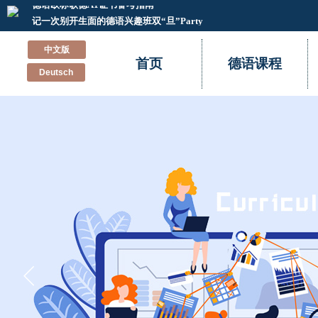
德语欧标歌德A1证书备考指南
记一次别开生面的德语兴趣班双“旦”Party
新德福考试怎样准备？辰品外语来教你
中文版
不“德”不“福”！辰品外语多名学员德福考试斩获高分！！
首页
德语课程
Deutsch
德语小白到德福高分的经验分享
重新认识德国留学和德语学习
德语培训班里会教你的那些事
学习德语的有效方法
德语的特点
德语中的反身动词
德语欧标歌德A1证书备考指南
记一次别开生面的德语兴趣班双“旦”Party
新德福考试怎样准备？辰品外语来教你
不“德”不“福”！辰品外语多名学员德福考试斩获高分！！
德语小白到德福高分的经验分享
重新认识德国留学和德语学习
德语培训班里会教你的那些事